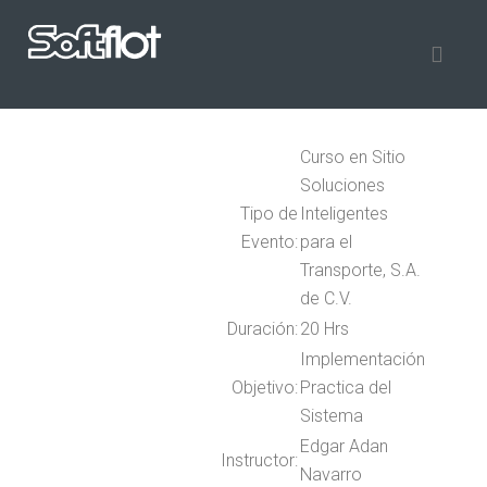
Curso en Sitio
Soluciones
Tipo de
Inteligentes
Evento:
para el
Transporte, S.A.
de C.V.
Duración:
20 Hrs
Implementación
Objetivo:
Practica del
Sistema
Edgar Adan
Instructor:
Navarro