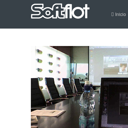
Inicio