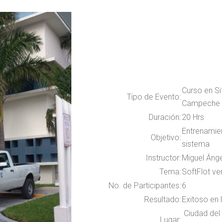
Curso en S
Tipo de Evento:
Campeche
Duración:
20 Hrs
Entrenamie
Objetivo:
sistema
Instructor:
Miguel Ánge
Tema:
SoftFlot ver
No. de Participantes:
6
Resultado:
Exitoso en 
Ciudad de
Lugar: