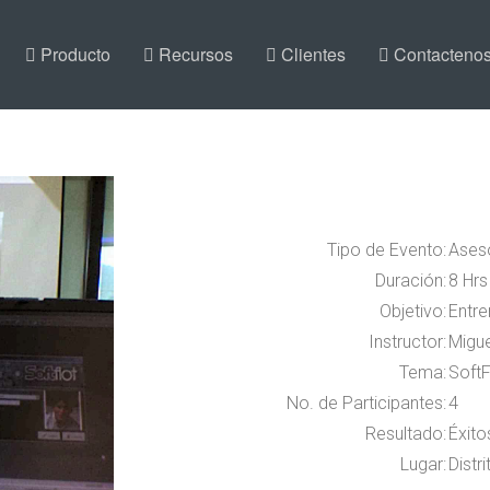
Producto
Recursos
Clientes
Contacteno
Tipo de Evento:
Aseso
Duración:
8 Hrs
Objetivo:
Entre
Instructor:
Migue
Tema:
SoftF
No. de Participantes:
4
Resultado:
Éxito
Lugar:
Distr