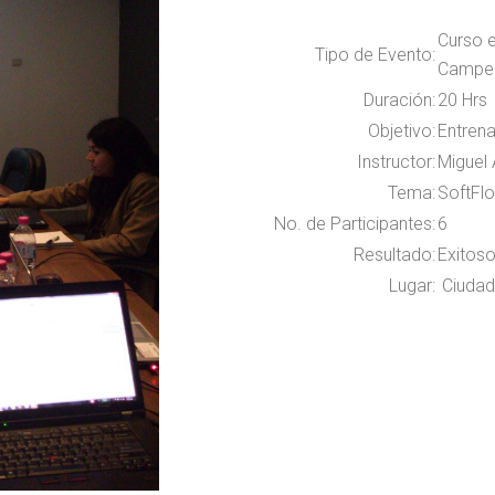
Curso 
Tipo de Evento:
Campe
Duración:
20 Hrs
Objetivo:
Entrena
Instructor:
Miguel 
Tema:
SoftFlo
No. de Participantes:
6
Resultado:
Exitoso
Lugar:
Ciudad