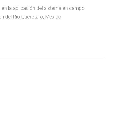
 en la aplicación del sistema en campo
n del Rio Querétaro, México