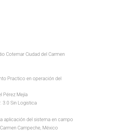
itio Cotemar Ciudad del Carmen
nto Practico en operación del
l Pérez Mejía
. 3.0 Sin Logistica
la aplicación del sistema en campo
l Carmen Campeche, México