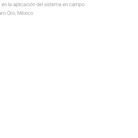
 en la aplicación del sistema en campo
aro Qro, México