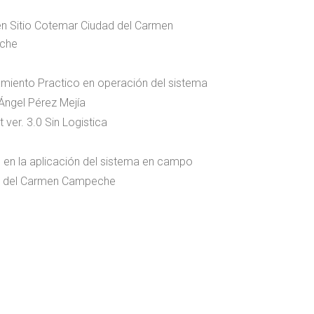
en Sitio Cotemar Ciudad del Carmen
che
miento Practico en operación del sistema
Ángel Pérez Mejía
t ver. 3.0 Sin Logistica
 en la aplicación del sistema en campo
 del Carmen Campeche