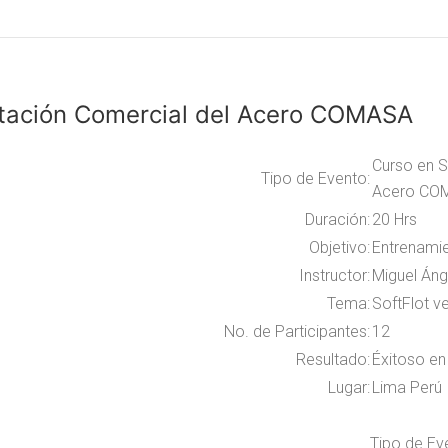
ntación Comercial del Acero COMASA
Curso en S
Tipo de Evento:
Acero CO
Duración:
20 Hrs
Objetivo:
Entrenamie
Instructor:
Miguel Áng
Tema:
SoftFlot ve
No. de Participantes:
12
Resultado:
Éxitoso en
Lugar:
Lima Perú
Tipo de Ev