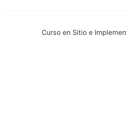
Curso en Sitio e Impleme