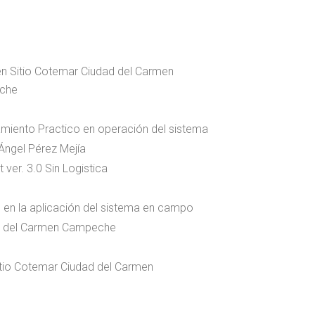
en Sitio Cotemar Ciudad del Carmen
che
miento Practico en operación del sistema
Ángel Pérez Mejía
t ver. 3.0 Sin Logistica
 en la aplicación del sistema en campo
 del Carmen Campeche
itio Cotemar Ciudad del Carmen