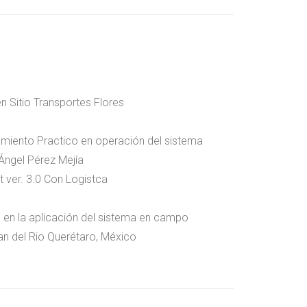
n Sitio Transportes Flores
miento Practico en operación del sistema
Ángel Pérez Mejía
t ver. 3.0 Con Logistca
 en la aplicación del sistema en campo
n del Rio Querétaro, México