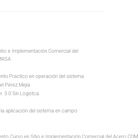
itio e Implementación Comercial del
MASA
nto Practico en operación del sistema
el Pérez Mejía
r. 3.0 Sin Logistca
 la aplicación del sistema en campo
ento:
Curso en Sitio e Implementación Comercial del Acero CO