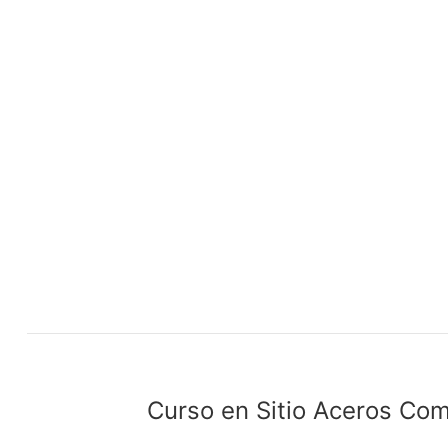
Curso en Sitio Aceros Co