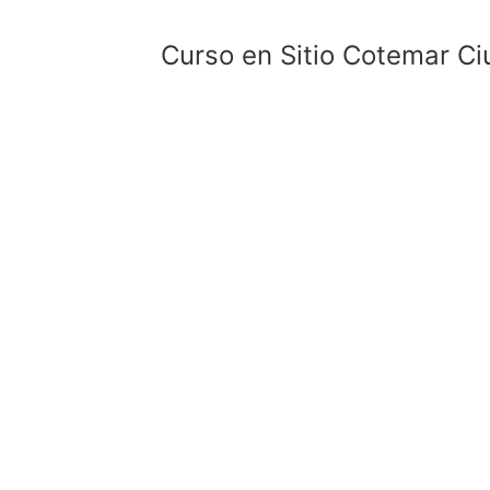
Curso en Sitio Cotemar 