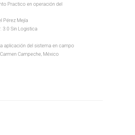
nto Practico en operación del
l Pérez Mejía
. 3.0 Sin Logistica
la aplicación del sistema en campo
l Carmen Campeche, México