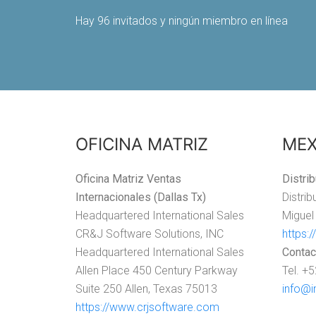
Hay 96 invitados y ningún miembro en línea
OFICINA MATRIZ
MEX
Oficina Matriz Ventas
Distri
Internacionales (Dallas Tx)
Distri
Headquartered International Sales
Miguel
CR&J Software Solutions, INC
https:
Headquartered International Sales
Contac
Allen Place 450 Century Parkway
Tel. +
Suite 250 Allen, Texas 75013
info@i
https://www.crjsoftware.com