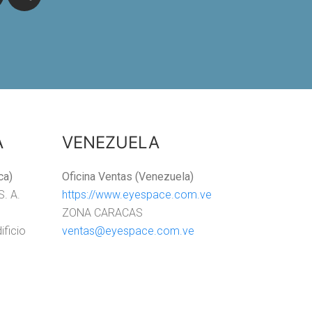
A
VENEZUELA
ca)
Oficina Ventas (Venezuela)
S. A.
https://www.eyespace.com.ve
ZONA CARACAS
ificio
ventas@eyespace.com.ve