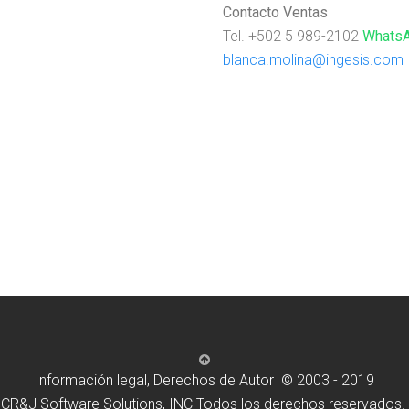
Contacto Ventas
Tel. +502 5 989-2102
Whats
blanca.molina@ingesis.com
Información legal, Derechos de Autor © 2003 - 2019
CR&J Software Solutions, INC Todos los derechos reservados.