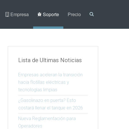
Empresa
Soporte
Precio
Lista de Ultimas Noticias
Empresas aceleran la transición
hacia flotillas eléctricas y
tecnologías limpias
¿Gasolinazo en puerta? Esto
costará llenar el tanque en 2026
Nueva Reglamentación para
Operadores