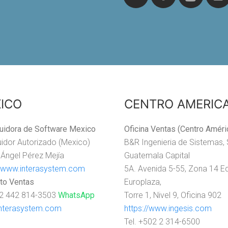
ICO
CENTRO AMERIC
buidora de Software Mexico
Oficina Ventas (Centro Améri
buidor Autorizado (Mexico)
B&R Ingenieria de Sistemas, 
 Ángel Pérez Mejía
Guatemala Capital
//www.interasystem.com
5A. Avenida 5-55, Zona 14 Ed
to Ventas
Europlaza,
52 442 814-3503
WhatsApp
Torre 1, Nivel 9, Oficina 902
nterasystem.com
https://www.ingesis.com
Tel. +502 2 314-6500