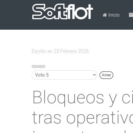
Inicio
Escrito en
23 Febrero 2026
.
Por
favor,
vote
Bloqueos y ci
tras operativ