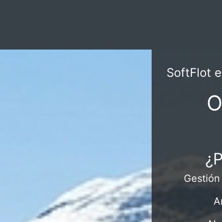
SoftFlot 
O
¿P
Gestión
A