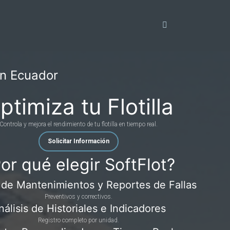
en Ecuador
ptimiza tu Flotilla
Controla y mejora el rendimiento de tu flotilla en tiempo real.
Solicitar Información
or qué elegir SoftFlot?
 de Mantenimientos y Reportes de Fallas
Preventivos y correctivos.
nálisis de Historiales e Indicadores
Registro completo por unidad.