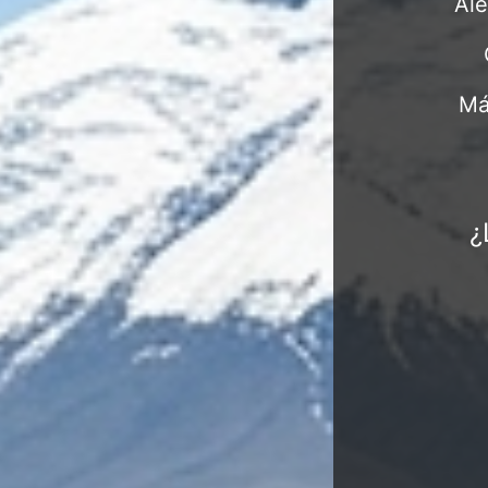
Ale
Má
¿