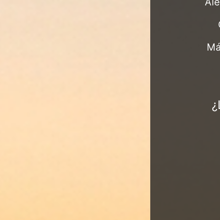
Ale
Má
¿