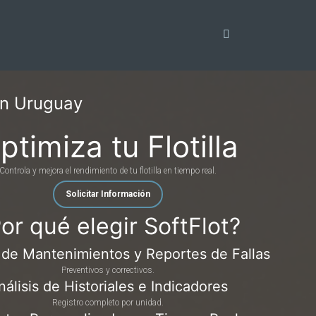
en Uruguay
ptimiza tu Flotilla
Controla y mejora el rendimiento de tu flotilla en tiempo real.
Solicitar Información
or qué elegir SoftFlot?
 de Mantenimientos y Reportes de Fallas
Preventivos y correctivos.
nálisis de Historiales e Indicadores
Registro completo por unidad.