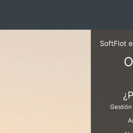
SoftFlot 
O
¿P
Gestión
A