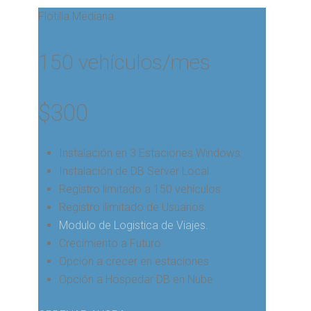
Flotilla Mediana
150 vehículos/mes
$
300
Instalación en 3 Estaciones Windows.
Instalación de DB Server Local.
Registro limitado a 150 vehículos.
Registro ilimitado de Usuarios.
Modulo de Logistica de Viajes.
Crecimiento a Futuro
Opcion a crecer en estaciones
Opción a Hospedar DB en Nube