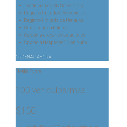
Instalación de DB Server Local.
Registro limitado a 50 vehiculos.
Registro ilimitado de Usuarios.
Crecimiento a Futuro
Opción a crecer en estaciones
Opción a Hospedar DB en Nube
ORDENAR AHORA
Flotilla Pyme
100 vehículos/mes
$
150