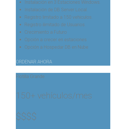
Instalación en 3 Estaciones Windows.
Instalación de DB Server Local.
Registro limitado a 150 vehiculos.
Registro ilimitado de Usuarios.
Crecimiento a Futuro
Opción a crecer en estaciones
Opción a Hospedar DB en Nube
ORDENAR AHORA
Flotilla Grande
150+ vehículos/mes
$
$$$