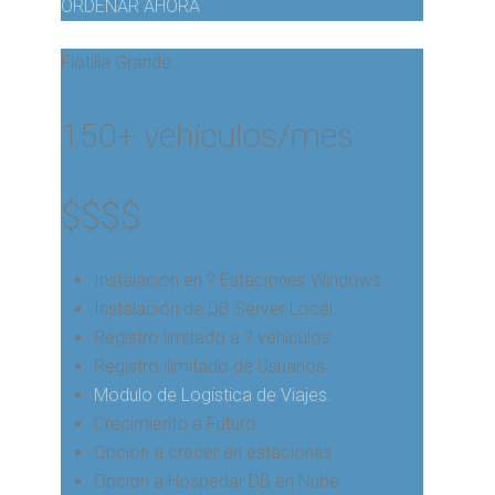
ORDENAR AHORA
Flotilla Grande
150+ vehículos/mes
$
$$$
Instalación en ? Estaciones Windows.
Instalación de DB Server Local.
Registro limitado a ? vehículos.
Registro ilimitado de Usuarios.
Modulo de Logistica de Viajes.
Crecimiento a Futuro
Opcion a crecer en estaciones
Opción a Hospedar DB en Nube