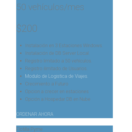
50 vehículos/mes
$
200
Instalación en 3 Estaciones Windows.
Instalación de DB Server Local.
Registro limitado a 50 vehículos.
Registro ilimitado de Usuarios.
Modulo de Logistica de Viajes.
Crecimiento a Futuro
Opcion a crecer en estaciones
Opción a Hospedar DB en Nube
ORDENAR AHORA
Flotilla Pyme