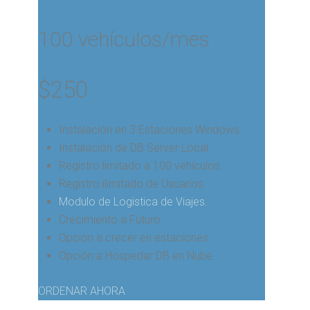
100 vehículos/mes
$
250
Instalación en 3 Estaciones Windows.
Instalación de DB Server Local.
Registro limitado a 100 vehículos.
Registro ilimitado de Usuarios.
Modulo de Logistica de Viajes.
Crecimiento a Futuro
Opcion a crecer en estaciones
Opción a Hospedar DB en Nube
ORDENAR AHORA