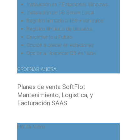
Instalación en ? Estaciones Windows.
Instalación de DB Server Local.
Registro limitado a 150 + vehiculos.
Registro ilimitado de Usuarios.
Crecimiento a Futuro
Opción a crecer en estaciones
Opción a Hospedar DB en Nube
ORDENAR AHORA
Planes de venta SoftFlot
Mantenimiento, Logistica, y
Facturación SAAS
Flotilla Micro