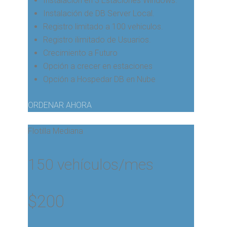
Instalación en 3 Estaciones Windows.
Instalación de DB Server Local.
Registro limitado a 100 vehiculos.
Registro ilimitado de Usuarios.
Crecimiento a Futuro
Opción a crecer en estaciones
Opción a Hospedar DB en Nube
ORDENAR AHORA
Flotilla Mediana
150 vehículos/mes
$
200