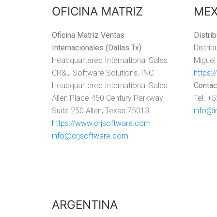
OFICINA MATRIZ
MEX
Oficina Matriz Ventas
Distri
Internacionales (Dallas Tx)
Distri
Headquartered International Sales
Miguel
CR&J Software Solutions, INC
https:
Headquartered International Sales
Contac
Allen Place 450 Century Parkway
Tel. +
Suite 250 Allen, Texas 75013
info@i
https://www.crjsoftware.com
info@crjsoftware.com
ARGENTINA