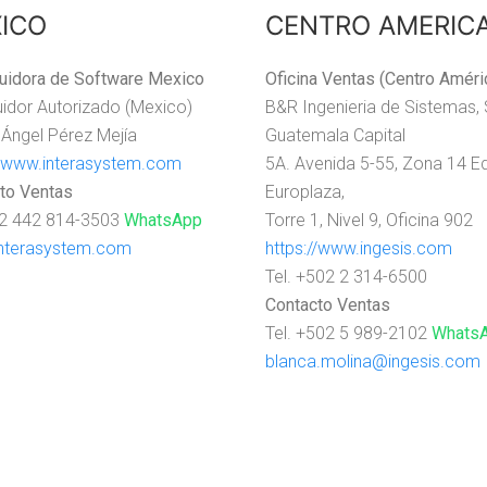
ICO
CENTRO AMERIC
buidora de Software Mexico
Oficina Ventas (Centro Améri
buidor Autorizado (Mexico)
B&R Ingenieria de Sistemas, 
 Ángel Pérez Mejía
Guatemala Capital
//www.interasystem.com
5A. Avenida 5-55, Zona 14 Ed
to Ventas
Europlaza,
52 442 814-3503
WhatsApp
Torre 1, Nivel 9, Oficina 902
nterasystem.com
https://www.ingesis.com
Tel. +502 2 314-6500
Contacto Ventas
Tel. +502 5 989-2102
Whats
blanca.molina@ingesis.com