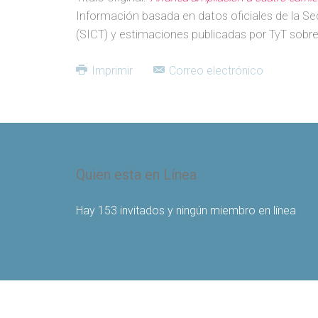
Información basada en datos oficiales de la Se
(SICT) y estimaciones publicadas por TyT sobre
Imprimir
Correo electrónico
Quien esta en Línea
Hay 153 invitados y ningún miembro en línea