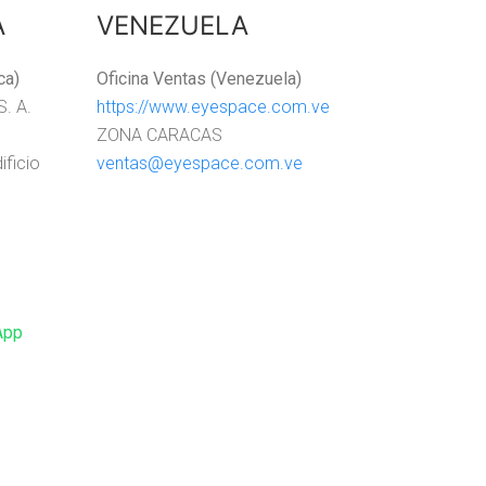
A
VENEZUELA
ca)
Oficina Ventas (Venezuela)
S. A.
https://www.eyespace.com.ve
ZONA CARACAS
ificio
ventas@eyespace.com.ve
App