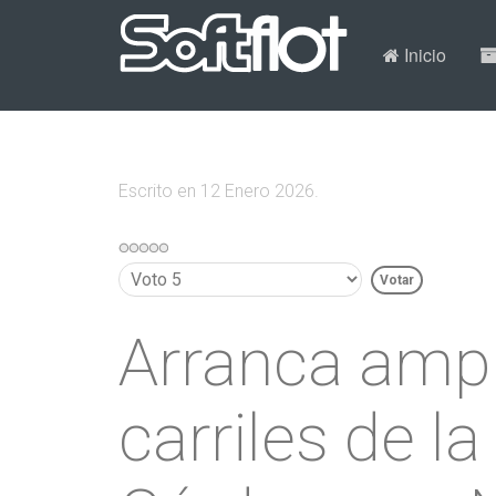
Inicio
Escrito en
12 Enero 2026
.
Por
favor,
vote
Arranca ampl
carriles de l