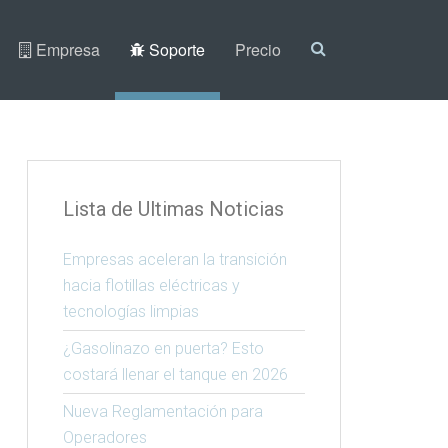
Empresa
Soporte
Precio
Lista de Ultimas Noticias
Empresas aceleran la transición
hacia flotillas eléctricas y
tecnologías limpias
¿Gasolinazo en puerta? Esto
costará llenar el tanque en 2026
Nueva Reglamentación para
Operadores