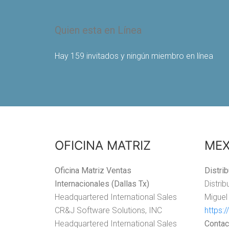
Quien esta en Línea
Hay 159 invitados y ningún miembro en línea
OFICINA MATRIZ
MEX
Oficina Matriz Ventas
Distri
Internacionales (Dallas Tx)
Distri
Headquartered International Sales
Miguel
CR&J Software Solutions, INC
https:
Headquartered International Sales
Contac