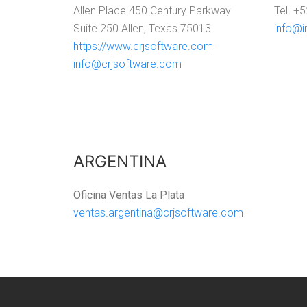
Allen Place 450 Century Parkway
Tel. +
Suite 250 Allen, Texas 75013
info@i
https://www.crjsoftware.com
info@crjsoftware.com
ARGENTINA
Oficina Ventas La Plata
ventas.argentina@crjsoftware.com