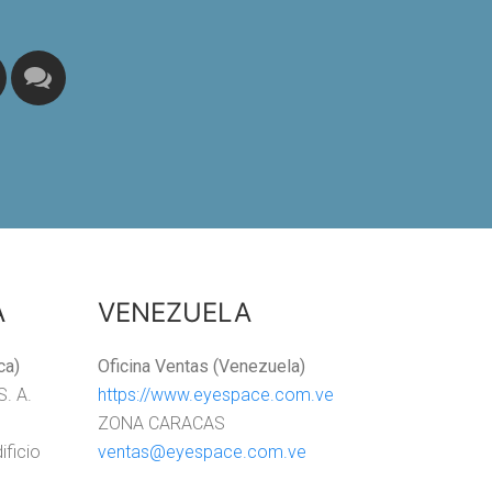
A
VENEZUELA
ca)
Oficina Ventas (Venezuela)
S. A.
https://www.eyespace.com.ve
ZONA CARACAS
ificio
ventas@eyespace.com.ve