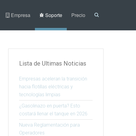
Empresa
Soporte
Precio
Lista de Ultimas Noticias
Empresas aceleran la transición
hacia flotillas eléctricas y
tecnologías limpias
¿Gasolinazo en puerta? Esto
costará llenar el tanque en 2026
Nueva Reglamentación para
Operadores