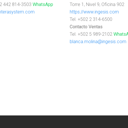
52 442 814-3503
WhatsApp
Torre 1, Nivel 9, Oficina 902
nterasystem.com
https://www.ingesis.com
Tel. +502 2 314-6500
Contacto Ventas
Tel. +502 5 989-2102
Whats
blanca.molina@ingesis.com