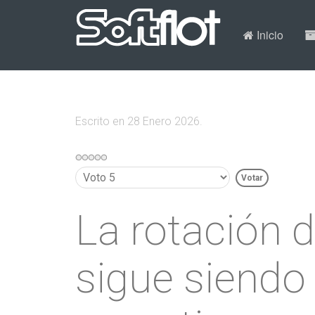
Inicio
Escrito en
28 Enero 2026
.
Por
favor,
vote
La rotación 
sigue siendo