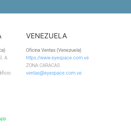
A
VENEZUELA
ca)
Oficina Ventas (Venezuela)
S. A.
https://www.eyespace.com.ve
ZONA CARACAS
ificio
ventas@eyespace.com.ve
App