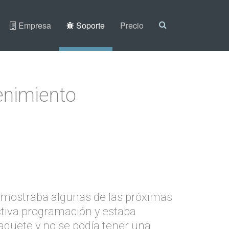
Empresa
Soporte
Precio
enimiento
 mostraba algunas de las próximas
ctiva programación y estaba
paquete y no se podía tener una