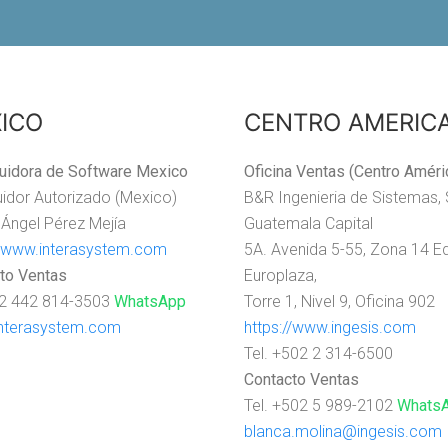
ICO
CENTRO AMERIC
buidora de Software Mexico
Oficina Ventas (Centro Améri
buidor Autorizado (Mexico)
B&R Ingenieria de Sistemas, 
 Ángel Pérez Mejía
Guatemala Capital
//www.interasystem.com
5A. Avenida 5-55, Zona 14 Ed
to Ventas
Europlaza,
52 442 814-3503
WhatsApp
Torre 1, Nivel 9, Oficina 902
nterasystem.com
https://www.ingesis.com
Tel. +502 2 314-6500
Contacto Ventas
Tel. +502 5 989-2102
Whats
blanca.molina@ingesis.com