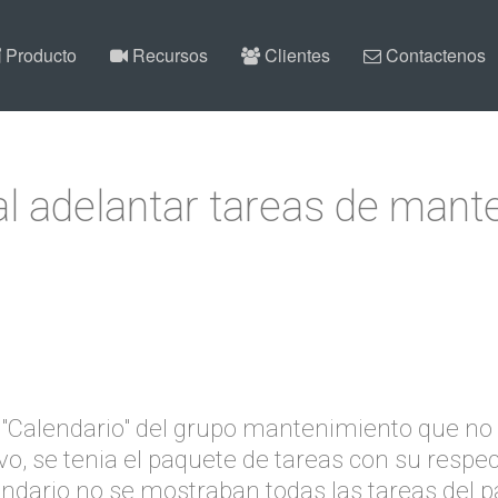
Producto
Recursos
Clientes
Contactenos
l adelantar tareas de mant
 "Calendario" del grupo mantenimiento que no
o, se tenia el paquete de tareas con su respe
lendario no se mostraban todas las tareas del 